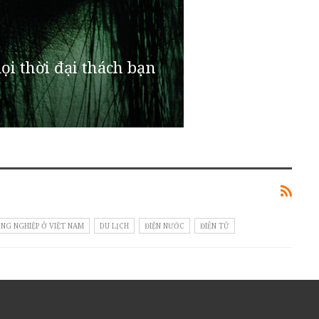
ọi thời đại thách bạn
NG NGHIỆP Ở VIỆT NAM
DU LỊCH
ĐIỆN NƯỚC
ĐIỆN TỬ