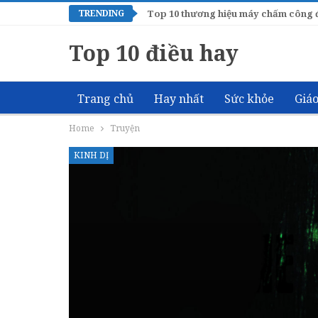
TRENDING
Top 10 thương hiệu máy chấm công đ
Top 10 điều hay
Trang chủ
Hay nhất
Sức khỏe
Giáo
Home
Truyện
More
KINH DỊ