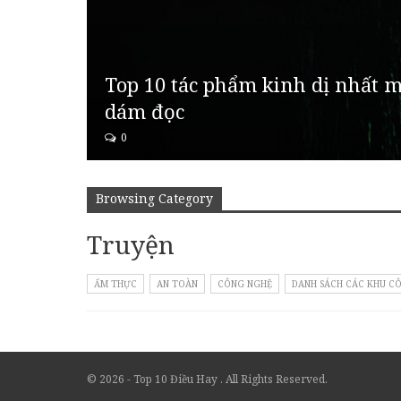
Top 10 tác phẩm kinh dị nhất m
dám đọc
0
Browsing Category
Truyện
ẨM THỰC
AN TOÀN
CÔNG NGHỆ
DANH SÁCH CÁC KHU CÔ
© 2026 - Top 10 Điều Hay . All Rights Reserved.