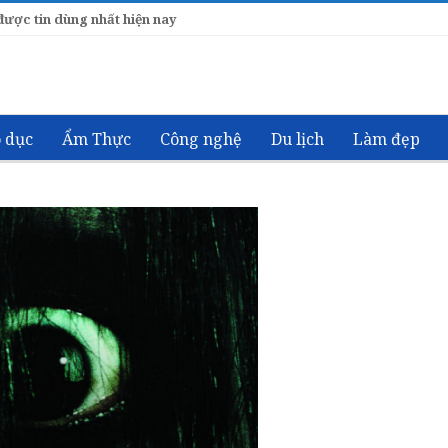
ược tin dùng nhất hiện nay
 dục
Ẩm Thực
Công nghệ
Du lịch
Làm đẹp